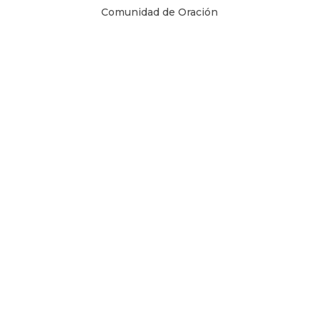
Comunidad de Oración
Libros Digitales
Blog
Contacto
Términos y Condiciones
1 Juan 4, 8
Copyright © 2026
Todos los derechos son reservados.