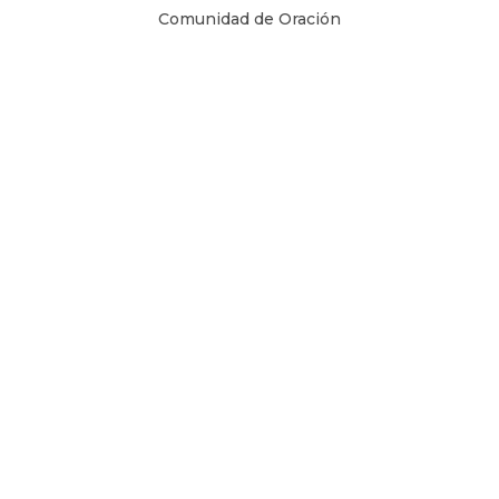
Comunidad de Oración
Libros Digitales
Blog
Contacto
Términos y Condiciones
1 Juan 4, 8
Copyright © 2026
Todos los derechos son reservados.