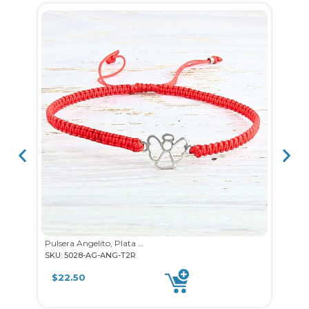
Pulsera Angelito, Plata 925
Puls
SKU: 5028-AG-ANG-T2R
SKU: 
$
22.50
$
2