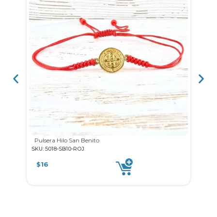
Pulsera Hilo San Benito
SKU: 5018-SB10-ROJ
SKU: 
$
16
$
12