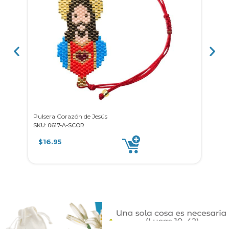
Pulsera Corazón de Jesús
SKU: 0617-A-SCOR
SKU: 
$
16.95
$
8