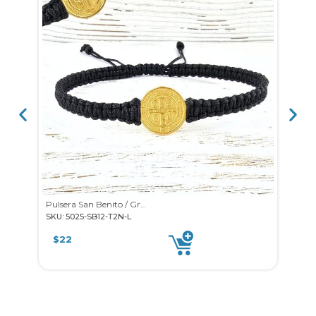
Pulsera San Benito / Grande
SKU: 5025-SB12-T2N-L
SKU: 
$
22
$
2