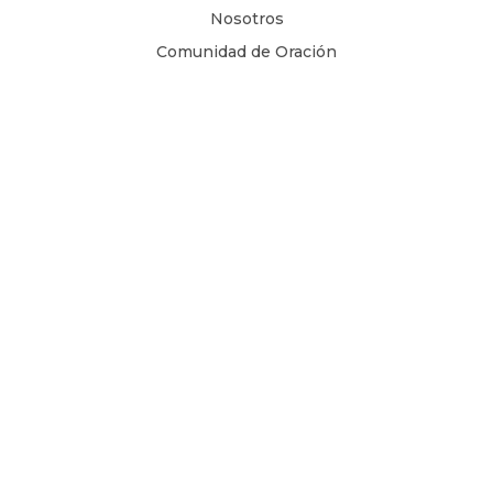
Nosotros
Comunidad de Oración
Libros Digitales
Blog
Contacto
Términos y Condiciones
1 Juan 4, 8
Copyright © 2026
Todos los derechos son reservados.