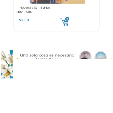
Novena a San Benito
El
SKU: 126187
SKU: 
$
2.50
$
1