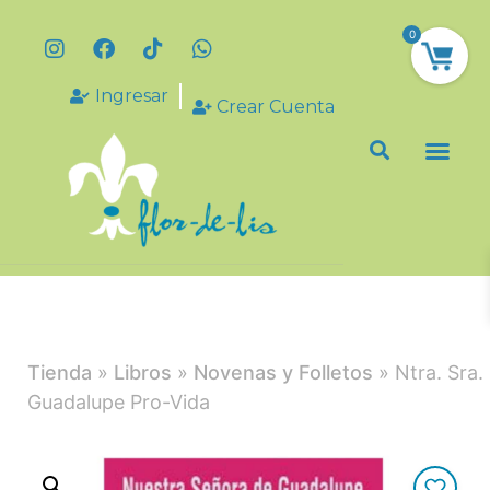
0
Ingresar
Crear Cuenta
Tienda
»
Libros
»
Novenas y Folletos
» Ntra. Sra.
Guadalupe Pro-Vida