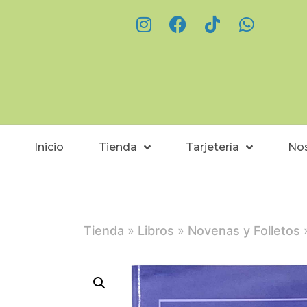
Inicio
Tienda
Tarjetería
No
Tienda
»
Libros
»
Novenas y Folletos
»