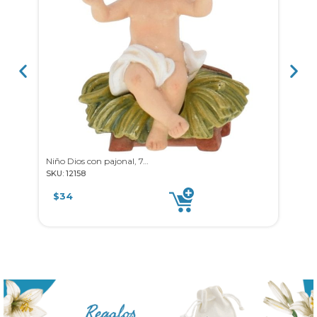
Niño Dios con pajonal, 7.5cm
SKU: 12158
SKU: 
$
34
$
8