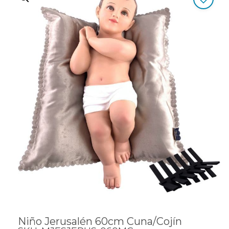
Niño Jerusalén 60cm Cuna/Cojín