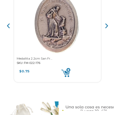
Medallita 2.2cm San Francisco
Santa
SKU: FM-022-176
SKU: 
$
0.75
$
0.