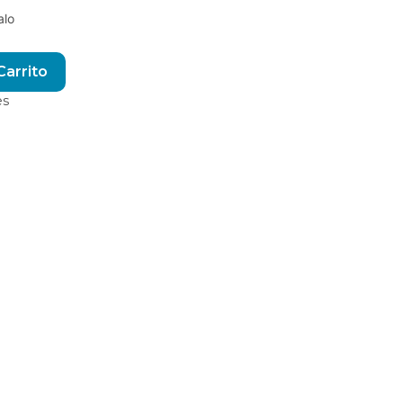
alo
Alternative:
Carrito
es