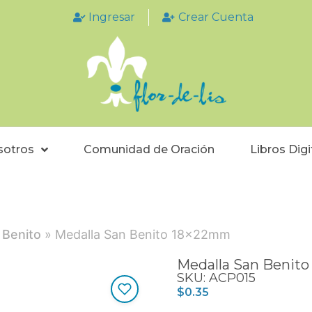
Ingresar
Crear Cuenta
sotros
Comunidad de Oración
Libros Digi
 Benito
» Medalla San Benito 18x22mm
Medalla San Benit
SKU: ACP015
$
0.35