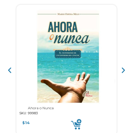
Ahora o Nunca
Cinco
SKU: 99983
SKU: 
$
14
$
12