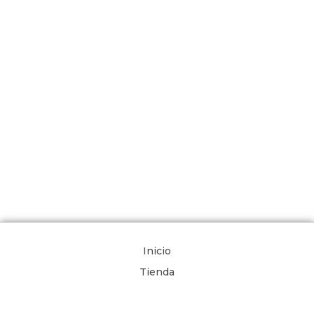
Inicio
Tienda
Nosotros
Comunidad de Oración