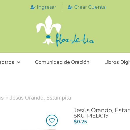
Ingresar
Crear Cuenta
sotros
Comunidad de Oración
Libros Digi
ús
» Jesús Orando, Estampita
Jesús Orando, Esta
SKU: PIED019
$
0.25