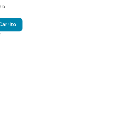
alo
Alternative:
Carrito
m