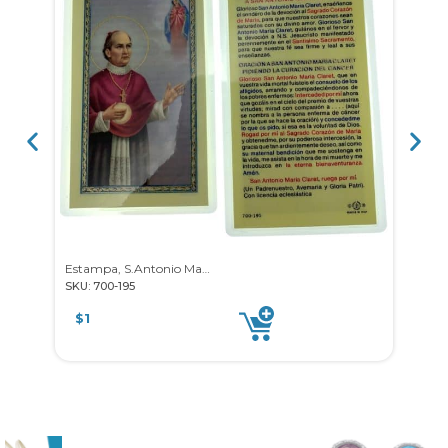
Estampa, S.Antonio Ma. Claret
Esta
SKU: 700-195
SKU: 7
$
1
$
1