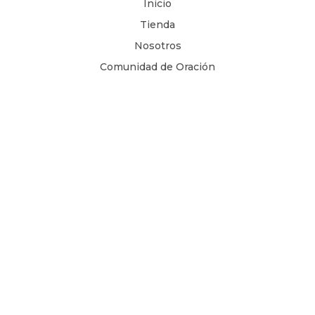
Inicio
Tienda
Nosotros
Comunidad de Oración
Libros Digitales
Blog
Contacto
Términos y Condiciones
1 Juan 4, 8
Copyright © 2026
Todos los derechos son reservados.