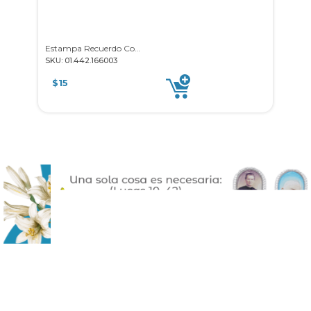
Estampa Recuerdo Comunión 25u
SKU: 01.442.166003
SKU: 0
$
15
$
18