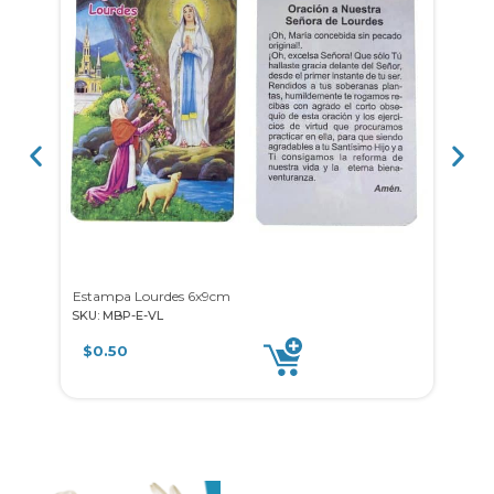
Estampa Lourdes 6x9cm
Esta
SKU: MBP-E-VL
SKU: 
$
0.50
$
0.