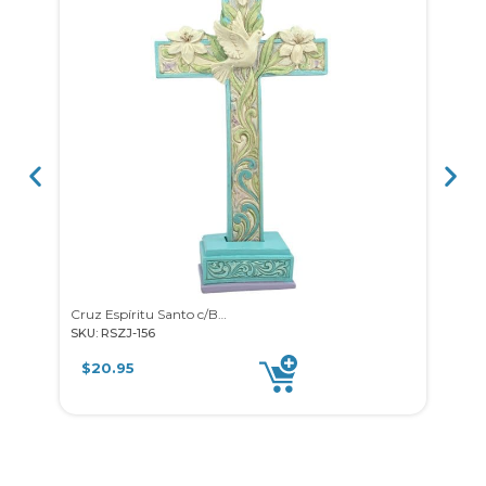
Cruz Espíritu Santo c/Base
SKU: RSZJ-156
SKU: 
$
20.95
$
4