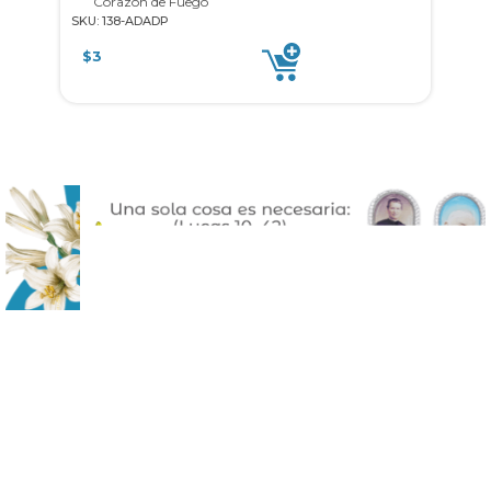
Corazón de Fuego
SKU: 138-ADADP
SKU: 
$
3
$
10