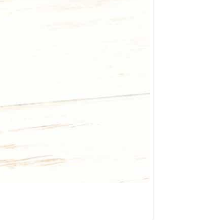
SKU: LDP-B36-INMC
$
20