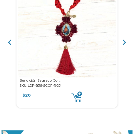
Bendición Sagrado Corazón
SKU: LDP-B36-SCOR-ROJ
SKU: 
$
20
$
2