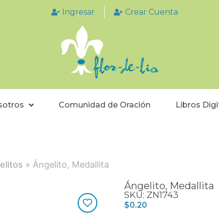
Ingresar
Crear Cuenta
sotros
Comunidad de Oración
Libros Digi
elitos
» Ángelito, Medallita
Ángelito, Medallita
SKU: ZN1743
$
0.20