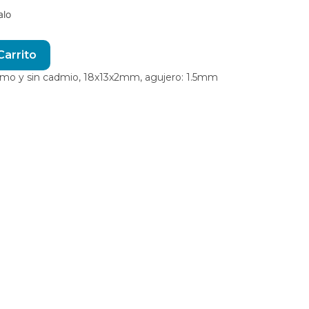
alo
Alternative:
Carrito
lomo y sin cadmio, 18x13x2mm, agujero: 1.5mm