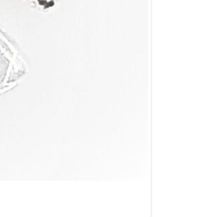
Ángelito, Meda
SKU: Q057-13AS
$
0.12